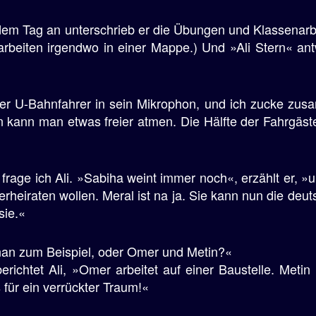
n dem Tag an unterschrieb er die Übungen und Klassenar
rbeiten irgendwo in einer Mappe.) Und »Ali Stern« antw
 der U-Bahnfahrer in sein Mikrophon, und ich zucke zus
 kann man etwas freier atmen. Die Hälfte der Fahrgäste 
rage ich Ali. »Sabiha weint immer noch«, erzählt er, »u
erheiraten wollen. Meral ist na ja. Sie kann nun die de
sie.«
nan zum Beispiel, oder Omer und Metin?«
richtet Ali, »Omer arbeitet auf einer Baustelle. Metin i
für ein verrückter Traum!«