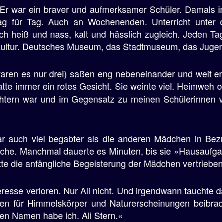
 Er war ein braver und aufmerksamer Schüler. Damals im 
ag für Tag. Auch an Wochenenden. Unterricht unter d
 heiß und nass, kalt und hässlich zugleich. Jeden Ta
Kultur. Deutsches Museum, das Stadtmuseum, das Ju
aren es nur drei) saßen eng nebeneinander und weit ent
atte immer ein rotes Gesicht. Sie weinte viel. Heimweh 
htern war und im Gegensatz zu meinen Schülerinnen v
r auch viel begabter als die anderen Mädchen in B
ache. Manchmal dauerte es Minuten, bis sie »Hausaufg
te die anfängliche Begeisterung der Mädchen vertrieben
resse verloren. Nur Ali nicht. Und irgendwann tauchte d
gen für Himmelskörper und Naturerscheinungen beibrach
en Namen habe ich. Ali Stern.«