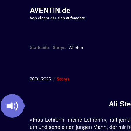
AVENTIN.de
Z
Von einem der sich aufmachte
u
m
I
Startseite
-
Storys
-
Ali Stern
n
h
a
l
20/01/2025
Storys
t
s
p
Ali St
r
i
»Frau Lehrerin, meine Lehrerin«, ruft jem
n
um und sehe einen jungen Mann, der mir fre
g