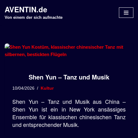
AVENTIN.de
Z
Von einem der sich aufmachte
u
m
I
n
h
a
l
Shen Yun – Tanz und Musik
t
s
10/04/2026
Kultur
p
r
Shen Yun – Tanz und Musik aus China –
i
Shen Yun ist ein in New York ansässiges
n
Ensemble für klassischen chinesischen Tanz
g
und entsprechender Musik.
e
n