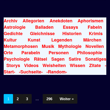
Archiv
Allegorien
Anekdoten
Aphorismen
Astrologie
Balladen
Essays
Fabeln
Gedichte
Gleichnisse
Historien
Krimis
Kultur
Kunst
Legenden
Märchen
Metamorphosen
Musik
Mythologie
Novellen
Orte
Parabeln
Personen
Philosophie
Psychologie
Rätsel
Sagen
Satire
Sonstiges
Storys
Videos
Weisheiten
Wissen
Zitate
-
Start-
-Suchseite-
-Random-
1
2
3
…
296
Weiter »