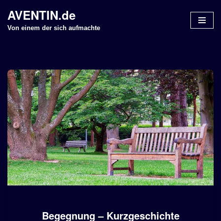
AVENTIN.de
Z
Von einem der sich aufmachte
u
m
I
n
h
a
l
t
s
p
r
i
n
g
e
Begegnung – Kurzgeschichte
n