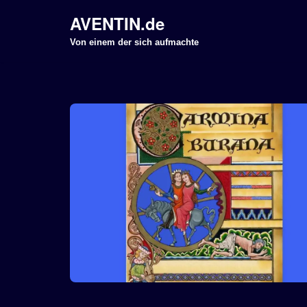
AVENTIN.de
Z
Von einem der sich aufmachte
u
m
I
n
h
a
l
t
s
p
r
i
n
g