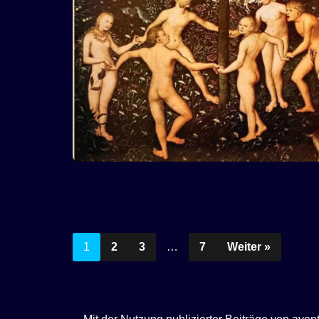
1
2
3
…
7
Weiter »