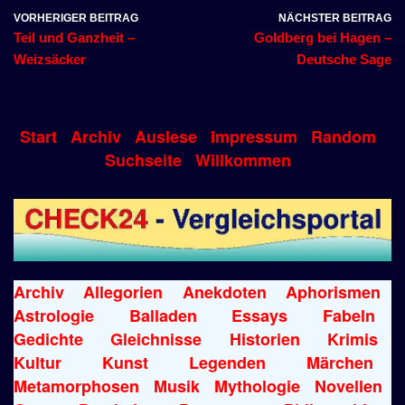
VORHERIGER BEITRAG
NÄCHSTER BEITRAG
Teil und Ganzheit –
Goldberg bei Hagen –
Weizsäcker
Deutsche Sage
Start
Archiv
Auslese
Impressum
Random
Suchseite
Willkommen
Archiv
Allegorien
Anekdoten
Aphorismen
Astrologie
Balladen
Essays
Fabeln
Gedichte
Gleichnisse
Historien
Krimis
Kultur
Kunst
Legenden
Märchen
Metamorphosen
Musik
Mythologie
Novellen