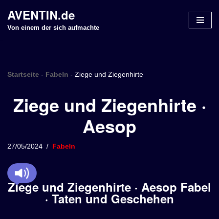
AVENTIN.de
Z
Von einem der sich aufmachte
u
m
I
n
Startseite
-
Fabeln
-
Ziege und Ziegenhirte
h
Ziege und Ziegenhirte ·
a
l
Aesop
t
s
p
27/05/2024
Fabeln
r
i
n
Ziege und Ziegenhirte · Aesop Fabel
g
· Taten und Geschehen
e
n