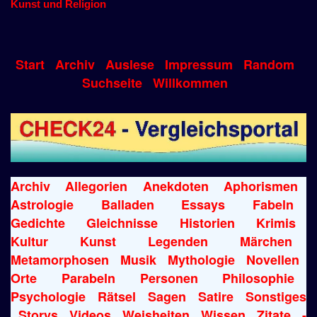
Kunst und Religion
Start
Archiv
Auslese
Impressum
Random
Suchseite
Willkommen
Archiv
Allegorien
Anekdoten
Aphorismen
Astrologie
Balladen
Essays
Fabeln
Gedichte
Gleichnisse
Historien
Krimis
Kultur
Kunst
Legenden
Märchen
Metamorphosen
Musik
Mythologie
Novellen
Orte
Parabeln
Personen
Philosophie
Psychologie
Rätsel
Sagen
Satire
Sonstiges
Storys
Videos
Weisheiten
Wissen
Zitate
-