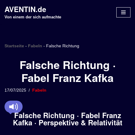
AVENTIN.de
Z
Von einem der sich aufmachte
u
m
I
n
Startseite
-
Fabeln
-
Falsche Richtung
h
Falsche Richtung ·
a
l
Fabel Franz Kafka
t
s
p
17/07/2025
Fabeln
r
i
n
Falsche Richtung · Fabel Franz
g
Kafka · Perspektive & Relativität
e
n