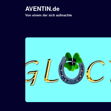
AVENTIN.de
Z
Von einem der sich aufmachte
u
m
I
n
h
a
l
t
s
p
r
i
n
g