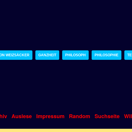
VON WEIZSÄCKER
GANZHEIT
PHILOSOPH
PHILOSOPHIE
TE
hiv
Auslese
Impressum
Random
Suchseite
Wi