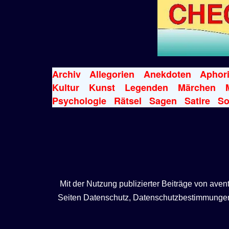
Archiv
Allegorien
Anekdoten
Aphor
Kultur
Kunst
Legenden
Märchen
Psychologie
Rätsel
Sagen
Satire
So
Mit der Nutzung publizierter Beiträge von ave
Seiten Datenschutz, Datenschutzbestimmungen, 