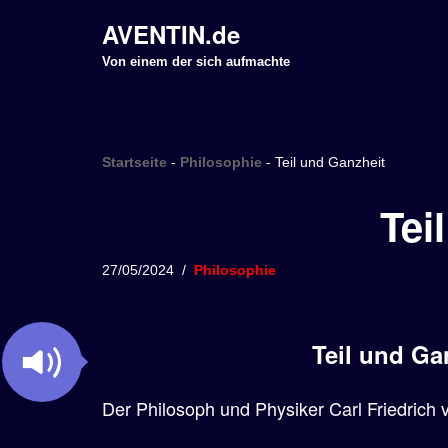
AVENTIN.de
Z
Von einem der sich aufmachte
u
m
I
Startseite
-
Philosophie
-
Teil und Ganzheit
n
h
Tei
a
l
27/05/2024
Philosophie
t
s
p
Teil und Ga
r
i
Der Philosoph und Physiker Carl Friedrich
n
g