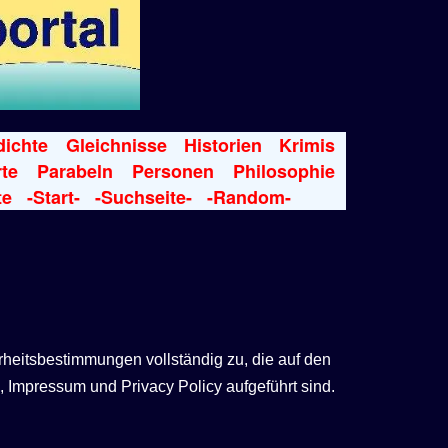
ichte
Gleichnisse
Historien
Krimis
te
Parabeln
Personen
Philosophie
te
-Start-
-Suchseite-
-Random-
rheitsbestimmungen vollständig zu, die auf den
 Impressum und Privacy Policy aufgeführt sind.