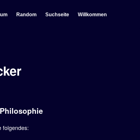
sum
Random
Suchseite
Willkommen
cker
 Philosophie
 folgendes: