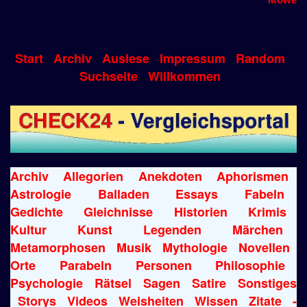
Start
Archiv
Auslese
Impressum
Random
Suchseite
Willkommen
Archiv
Allegorien
Anekdoten
Aphorismen
Astrologie
Balladen
Essays
Fabeln
Gedichte
Gleichnisse
Historien
Krimis
Kultur
Kunst
Legenden
Märchen
Metamorphosen
Musik
Mythologie
Novellen
Orte
Parabeln
Personen
Philosophie
Psychologie
Rätsel
Sagen
Satire
Sonstiges
Storys
Videos
Weisheiten
Wissen
Zitate
-