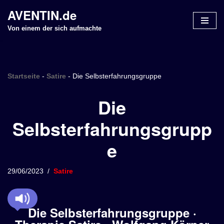
AVENTIN.de
Z
Von einem der sich aufmachte
u
m
I
n
Startseite
-
Satire
-
Die Selbsterfahrungsgruppe
h
Die
a
l
Selbsterfahrungsgrupp
t
s
e
p
r
i
29/06/2023
Satire
n
g
e
Die Selbsterfahrungsgruppe ·
n