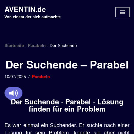
AVENTIN.de
Z
Von einem der sich aufmachte
u
m
I
n
Startseite
-
Parabeln
-
Der Suchende
h
Der Suchende – Parabel
a
l
t
10/07/2025
Parabeln
s
p
r
Der Suchende · Parabel · Lösung
i
finden für ein Problem
n
g
Es war einmal ein Suchender. Er suchte nach einer
e
n
Lösung für sein Problem, konnte sie aber nicht