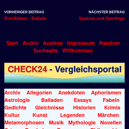
VORHERIGER BEITRAG
NÄCHSTER BEITRAG
Drei Raben – Ballade
Spatzen und Sperlinge
Start
Archiv
Auslese
Impressum
Random
Suchseite
Willkommen
Archiv
Allegorien
Anekdoten
Aphorismen
Astrologie
Balladen
Essays
Fabeln
Gedichte
Gleichnisse
Historien
Krimis
Kultur
Kunst
Legenden
Märchen
Metamorphosen
Musik
Mythologie
Novellen