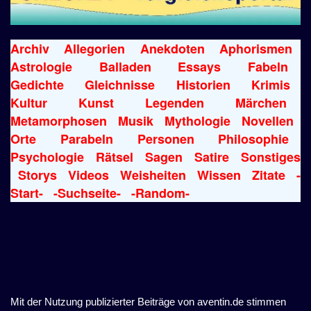
Archiv
Allegorien
Anekdoten
Aphorismen
Astrologie
Balladen
Essays
Fabeln
Gedichte
Gleichnisse
Historien
Krimis
Kultur
Kunst
Legenden
Märchen
Metamorphosen
Musik
Mythologie
Novellen
Orte
Parabeln
Personen
Philosophie
Psychologie
Rätsel
Sagen
Satire
Sonstiges
Storys
Videos
Weisheiten
Wissen
Zitate
-
Start-
-Suchseite-
-Random-
Mit der Nutzung publizierter Beiträge von aventin.de stimmen