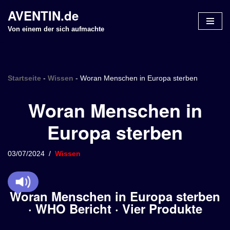
AVENTIN.de
Z
Von einem der sich aufmachte
u
m
I
n
Startseite
-
Wissen
-
Woran Menschen in Europa sterben
h
Woran Menschen in
a
l
Europa sterben
t
s
p
03/07/2024
Wissen
r
i
n
Woran Menschen in Europa sterben
g
· WHO Bericht · Vier Produkte
e
n