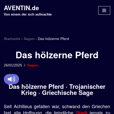
AVENTIN.de
Z
Von einem der sich aufmachte
u
m
I
n
Startseite
-
Sagen
-
Das hölzerne Pferd
h
Das hölzerne Pferd
a
l
t
26/01/2025
Sagen
s
p
r
Das hölzerne Pferd · Trojanischer
i
Krieg · Griechische Sage
n
g
Seit Achilleus gefallen war, schwand den Griechen
e
n
fast alle Hoffnung, die feindliche
jemals zu
Stadt