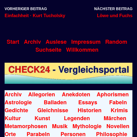
VORHERIGER BEITRAG
NÄCHSTER BEITRAG
Einfachheit · Kurt Tucholsky
Löwe und Fuchs
Start
Archiv
Auslese
Impressum
Random
Suchseite
Willkommen
Archiv
Allegorien
Anekdoten
Aphorismen
Astrologie
Balladen
Essays
Fabeln
Gedichte
Gleichnisse
Historien
Krimis
Kultur
Kunst
Legenden
Märchen
Metamorphosen
Musik
Mythologie
Novellen
Orte
Parabeln
Personen
Philosophie