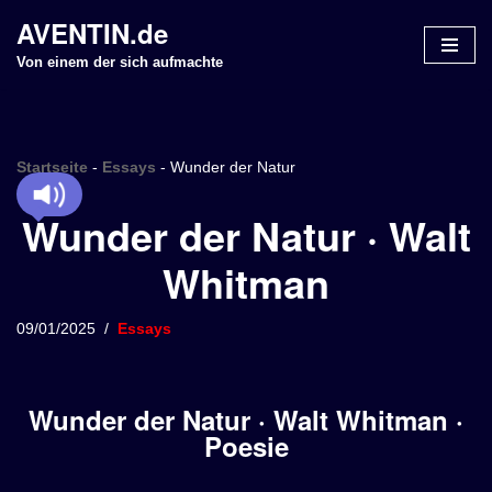
AVENTIN.de
Z
Von einem der sich aufmachte
u
m
I
n
Startseite
-
Essays
-
Wunder der Natur
h
Wunder der Natur · Walt
a
l
Whitman
t
s
p
09/01/2025
Essays
r
i
n
Wunder der Natur · Walt Whitman ·
g
Poesie
e
n