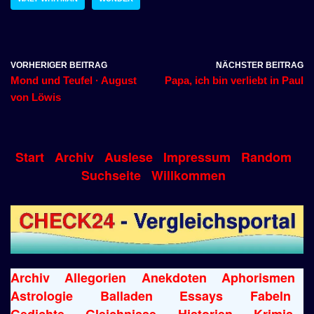
VORHERIGER BEITRAG
NÄCHSTER BEITRAG
Mond und Teufel · August
Papa, ich bin verliebt in Paul
von Löwis
Start
Archiv
Auslese
Impressum
Random
Suchseite
Willkommen
Archiv
Allegorien
Anekdoten
Aphorismen
Astrologie
Balladen
Essays
Fabeln
Gedichte
Gleichnisse
Historien
Krimis