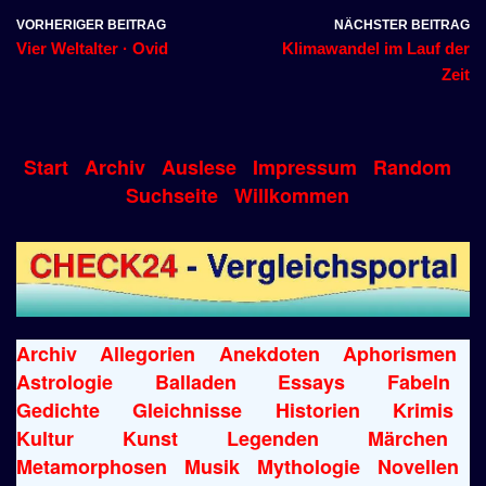
VORHERIGER BEITRAG
NÄCHSTER BEITRAG
Vier Weltalter · Ovid
Klimawandel im Lauf der
Zeit
Start
Archiv
Auslese
Impressum
Random
Suchseite
Willkommen
Archiv
Allegorien
Anekdoten
Aphorismen
Astrologie
Balladen
Essays
Fabeln
Gedichte
Gleichnisse
Historien
Krimis
Kultur
Kunst
Legenden
Märchen
Metamorphosen
Musik
Mythologie
Novellen