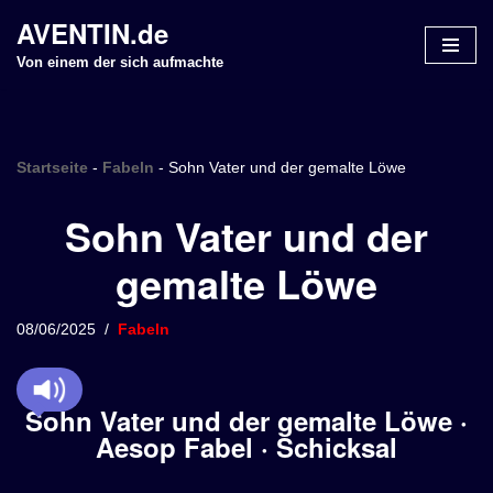
AVENTIN.de
Z
Von einem der sich aufmachte
u
m
I
n
Startseite
-
Fabeln
-
Sohn Vater und der gemalte Löwe
h
Sohn Vater und der
a
l
gemalte Löwe
t
s
p
08/06/2025
Fabeln
r
i
n
Sohn Vater und der gemalte Löwe ·
g
Aesop Fabel · Schicksal
e
n