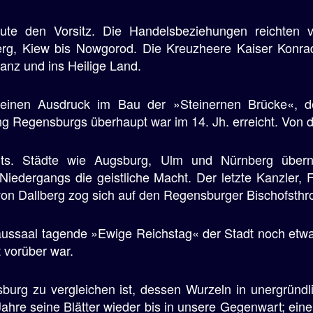
ute den Vorsitz. Die Handelsbeziehungen reichten 
g, Kiew bis Nowgorod. Die Kreuzheere Kaiser Konrad
nz und ins Heilige Land.
seinen Ausdruck im Bau der »Steinernen Brücke«, d
 Regensburgs überhaupt war im 14. Jh. erreicht. Von da 
ärts. Städte wie Augsburg, Ulm und Nürnberg üb
 Niedergangs die geistliche Macht. Der letzte Kanzler,
on Dallberg zog sich auf den Regensburger Bischofsthr
aussaal tagende »Ewige Reichstag« der Stadt noch etwa
t vorüber war.
burg zu vergleichen ist, dessen Wurzeln in unergründl
hre seine Blätter wieder bis in unsere Gegenwart; eine 