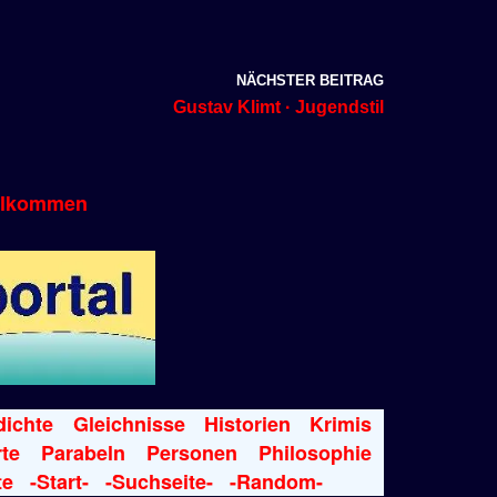
NÄCHSTER BEITRAG
Gustav Klimt · Jugendstil
llkommen
ichte
Gleichnisse
Historien
Krimis
te
Parabeln
Personen
Philosophie
te
-Start-
-Suchseite-
-Random-