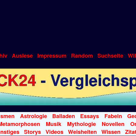
hiv
Auslese
Impressum
Random
Suchseite
Wi
ismen
Astrologie
Balladen
Essays
Fabeln
Ged
Metamorphosen
Musik
Mythologie
Novellen
Or
nstiges
Storys
Videos
Weisheiten
Wissen
Zita