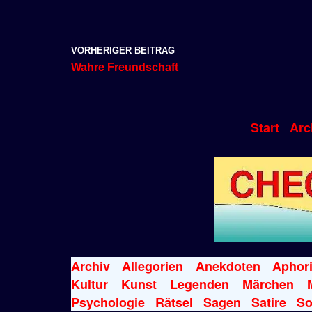
VORHERIGER BEITRAG
Wahre Freundschaft
Start
Arc
Archiv
Allegorien
Anekdoten
Aphor
Kultur
Kunst
Legenden
Märchen
Psychologie
Rätsel
Sagen
Satire
So