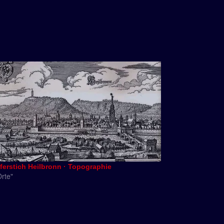
ferstich Heilbronn · Topographie
Orte"