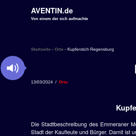
AVENTIN.de
Z
Von einem der sich aufmachte
u
m
I
Startseite
-
Orte
-
Kupferstich Regensburg
n
h
a
l
13/03/2024
Orte
t
s
p
Kupfe
r
i
Die Stadtbeschreibung des Emmeraner Mö
n
Stadt der Kaufleute und Bürger. Damit is
g