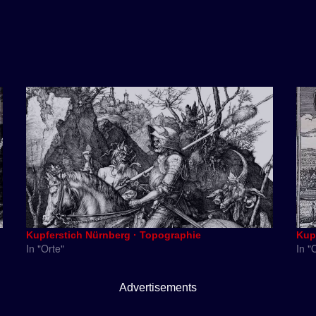
Kupferstich Nürnberg · Topographie
Kup
In "Orte"
In "
Advertisements