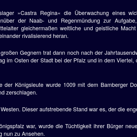
slager »Castra Regina« die Überwachung eines wic
egenüber der Naab- und Regenmündung zur Aufgab
elalter gleichermaßen weltliche und geistliche Mach
einander rivalisierend heran.
 großen Gegnern trat dann noch nach der Jahrtausend
ag im Osten der Stadt bei der Pfalz und in dem Viertel,
che der Königsleute wurde 1009 mit dem Bamberger Dom
nd zerschlagen.
m Westen. Dieser aufstrebende Stand war es, der die en
önigspfalz war, wurde die Tüchtigkeit ihrer Bürger neue
g nun zu Ansehen.