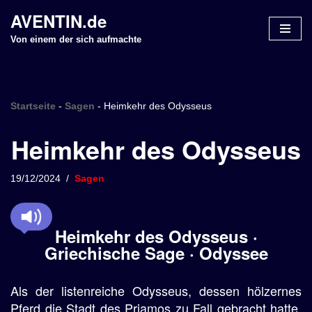
AVENTIN.de
Z
Von einem der sich aufmachte
u
m
I
n
Startseite
-
Sagen
-
Heimkehr des Odysseus
h
Heimkehr des Odysseus
a
l
t
19/12/2024
Sagen
s
p
r
Heimkehr des Odysseus ·
i
Griechische Sage · Odyssee
n
g
Als der listenreiche Odysseus, dessen hölzernes
e
n
Pferd die Stadt des Priamos zu Fall gebracht hatte,