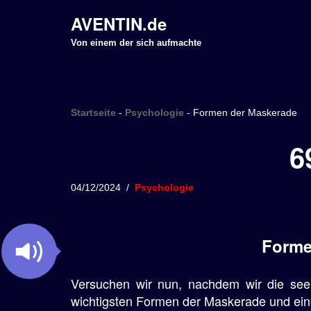
AVENTIN.de
Z
Von einem der sich aufmachte
u
m
I
Startseite
-
Psychologie
-
Formen der Maskerade
n
h
6
a
l
04/12/2024
Psychologie
t
s
p
Forme
r
i
Versuchen wir nun, nachdem wir die seel
n
wichtigsten Formen der Maskerade und ein
g