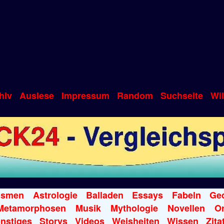
hiv
Auslese
Impressum
Random
Suchseite
Wi
ismen
Astrologie
Balladen
Essays
Fabeln
Ged
Metamorphosen
Musik
Mythologie
Novellen
Or
nstiges
Storys
Videos
Weisheiten
Wissen
Zita