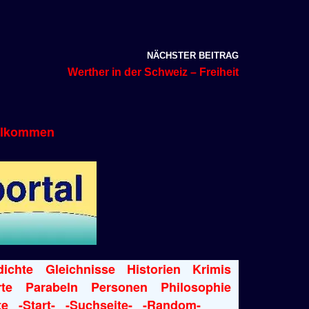
NÄCHSTER BEITRAG
Werther in der Schweiz – Freiheit
llkommen
ichte
Gleichnisse
Historien
Krimis
te
Parabeln
Personen
Philosophie
te
-Start-
-Suchseite-
-Random-