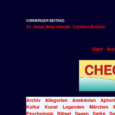
VORHERIGER BEITRAG
14 · Amor fliegt überall · Carmina Burana
Start
Arc
Archiv
Allegorien
Anekdoten
Aphor
Kultur
Kunst
Legenden
Märchen
Psychologie
Rätsel
Sagen
Satire
So