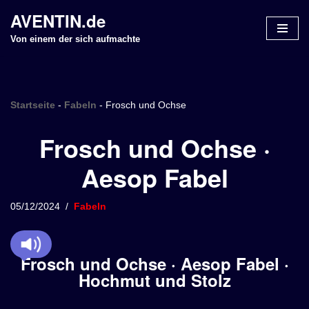
AVENTIN.de
Z
Von einem der sich aufmachte
u
m
I
n
Startseite
-
Fabeln
-
Frosch und Ochse
h
Frosch und Ochse ·
a
l
Aesop Fabel
t
s
p
05/12/2024
Fabeln
r
i
n
Frosch und Ochse · Aesop Fabel ·
g
Hochmut und Stolz
e
n