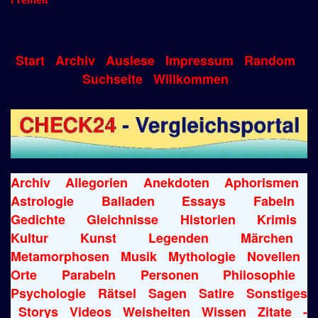
Start
Archiv
Auslese
Impressum
Random
Suchseite
Willkommen
Archiv
Allegorien
Anekdoten
Aphorismen
Astrologie
Balladen
Essays
Fabeln
Gedichte
Gleichnisse
Historien
Krimis
Kultur
Kunst
Legenden
Märchen
Metamorphosen
Musik
Mythologie
Novellen
Orte
Parabeln
Personen
Philosophie
Psychologie
Rätsel
Sagen
Satire
Sonstiges
Storys
Videos
Weisheiten
Wissen
Zitate
-