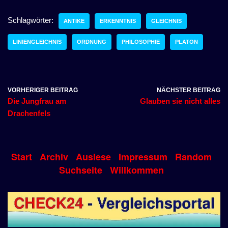
Schlagwörter:
ANTIKE
ERKENNTNIS
GLEICHNIS
LINIENGLEICHNIS
ORDNUNG
PHILOSOPHIE
PLATON
VORHERIGER BEITRAG
NÄCHSTER BEITRAG
Die Jungfrau am
Glauben sie nicht alles
Drachenfels
Start
Archiv
Auslese
Impressum
Random
Suchseite
Willkommen