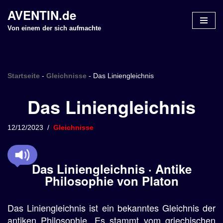
AVENTIN.de
Z
Von einem der sich aufmachte
u
m
I
n
Startseite
-
Gleichnisse
-
Das Liniengleichnis
h
Das Liniengleichnis
a
l
t
12/12/2023
Gleichnisse
s
p
r
Das Liniengleichnis · Antike
i
Philosophie von Platon
n
g
Das Liniengleichnis ist ein bekanntes Gleichnis der
e
n
antiken Philosophie. Es stammt vom griechischen