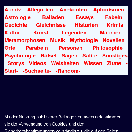
Archiv
Allegorien
Anekdoten
Aphorismen
Astrologie
Balladen
Essays
Fabeln
Gedichte
Gleichnisse
Historien
Krimis
Kultur
Kunst
Legenden
Märchen
Metamorphosen
Musik
Mythologie
Novellen
Orte
Parabeln
Personen
Philosophie
Psychologie
Rätsel
Sagen
Satire
Sonstiges
Storys
Videos
Weisheiten
Wissen
Zitate
-
Start-
-Suchseite-
-Random-
Mit der Nutzung publizierter Beiträge von aventin.de stimmen
sie der Verwendung von Cookies und den
Sicherheitsbestimmungen vollständig zu, die auf den Seiten