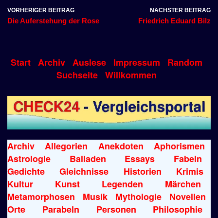
VORHERIGER BEITRAG
NÄCHSTER BEITRAG
Die Auferstehung der Rose
Friedrich Eduard Bilz
Start
Archiv
Auslese
Impressum
Random
Suchseite
Willkommen
Archiv
Allegorien
Anekdoten
Aphorismen
Astrologie
Balladen
Essays
Fabeln
Gedichte
Gleichnisse
Historien
Krimis
Kultur
Kunst
Legenden
Märchen
Metamorphosen
Musik
Mythologie
Novellen
Orte
Parabeln
Personen
Philosophie