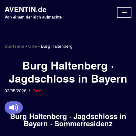
AVENTIN.de
Z
Von einem der sich aufmachte
u
m
I
n
Startseite
-
Orte
-
Burg Haltenberg
h
Burg Haltenberg ·
a
l
Jagdschloss in Bayern
t
s
p
02/05/2026
Orte
r
i
n
Burg Haltenberg · Jagdschloss in
g
Bayern · Sommerresidenz
e
n