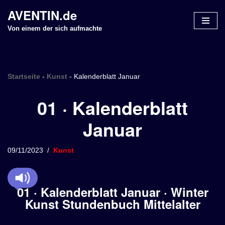
AVENTIN.de
Z
Von einem der sich aufmachte
u
m
I
n
Startseite
-
Kunst
-
Kalenderblatt Januar
h
01 · Kalenderblatt
a
l
Januar
t
s
p
09/11/2023
Kunst
r
i
n
01 · Kalenderblatt Januar · Winter
g
Kunst Stundenbuch Mittelalter
e
n