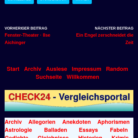
VORHERIGER BEITRAG
NÄCHSTER BEITRAG
Fenster-Theater · Ilse
Ein Engel zerschneidet die
Aichinger
Zeit
Start
Archiv
Auslese
Impressum
Random
Suchseite
Willkommen
Archiv
Allegorien
Anekdoten
Aphorismen
Astrologie
Balladen
Essays
Fabeln
Gedichte
Gleichnisse
Historien
Krimis