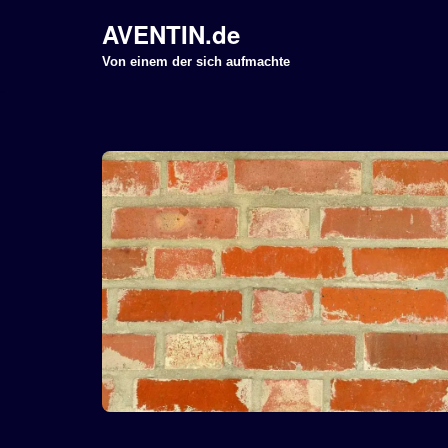
AVENTIN.de
Z
Von einem der sich aufmachte
u
m
I
n
h
a
l
t
s
p
r
i
n
g