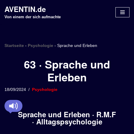
AVENTIN.de
Z
Von einem der sich aufmachte
u
m
I
n
Startseite
-
Psychologie
-
Sprache und Erleben
h
63 · Sprache und
a
l
Erleben
t
s
p
18/09/2024
Psychologie
r
i
n
Sprache und Erleben · R.M.F
g
· Alltagspsychologie
e
n