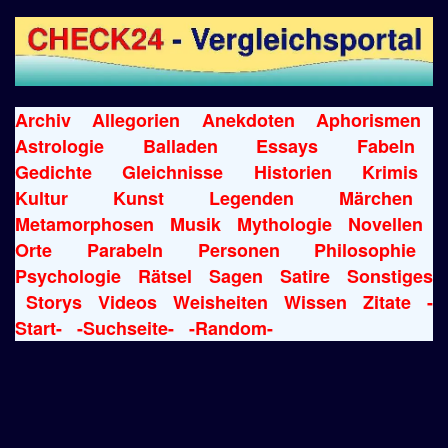
Archiv
Allegorien
Anekdoten
Aphorismen
Astrologie
Balladen
Essays
Fabeln
Gedichte
Gleichnisse
Historien
Krimis
Kultur
Kunst
Legenden
Märchen
Metamorphosen
Musik
Mythologie
Novellen
Orte
Parabeln
Personen
Philosophie
Psychologie
Rätsel
Sagen
Satire
Sonstiges
Storys
Videos
Weisheiten
Wissen
Zitate
-
Start-
-Suchseite-
-Random-