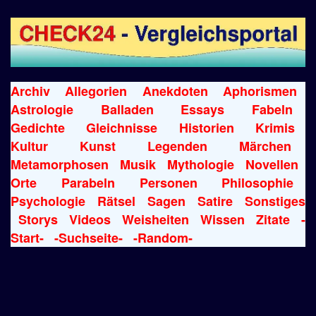
Archiv
Allegorien
Anekdoten
Aphorismen
Astrologie
Balladen
Essays
Fabeln
Gedichte
Gleichnisse
Historien
Krimis
Kultur
Kunst
Legenden
Märchen
Metamorphosen
Musik
Mythologie
Novellen
Orte
Parabeln
Personen
Philosophie
Psychologie
Rätsel
Sagen
Satire
Sonstiges
Storys
Videos
Weisheiten
Wissen
Zitate
-
Start-
-Suchseite-
-Random-