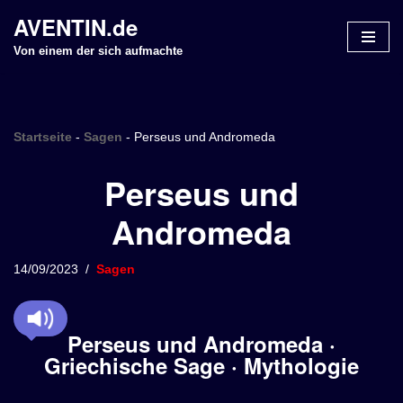
AVENTIN.de
Z
Von einem der sich aufmachte
u
m
I
n
Startseite
-
Sagen
-
Perseus und Andromeda
h
Perseus und
a
l
Andromeda
t
s
p
14/09/2023
Sagen
r
i
n
Perseus und Andromeda ·
g
Griechische Sage · Mythologie
e
n