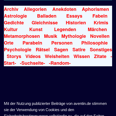
Archiv
Allegorien
Anekdoten
Aphorismen
Astrologie
Balladen
Essays
Fabeln
Gedichte
Gleichnisse
Historien
Krimis
Kultur
Kunst
Legenden
Märchen
Metamorphosen
Musik
Mythologie
Novellen
Orte
Parabeln
Personen
Philosophie
Psychologie
Rätsel
Sagen
Satire
Sonstiges
Storys
Videos
Weisheiten
Wissen
Zitate
-
Start-
-Suchseite-
-Random-
Mit der Nutzung publizierter Beiträge von aventin.de stimmen
sie der Verwendung von Cookies und den
Sicherheitsbestimmungen vollständig zu, die auf den Seiten