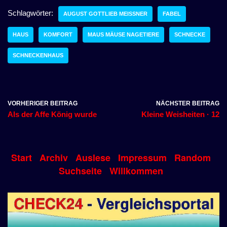
Schlagwörter:
AUGUST GOTTLIEB MEISSNER
FABEL
HAUS
KOMFORT
MAUS MÄUSE NAGETIERE
SCHNECKE
SCHNECKENHAUS
VORHERIGER BEITRAG
NÄCHSTER BEITRAG
Als der Affe König wurde
Kleine Weisheiten · 12
Start
Archiv
Auslese
Impressum
Random
Suchseite
Willkommen