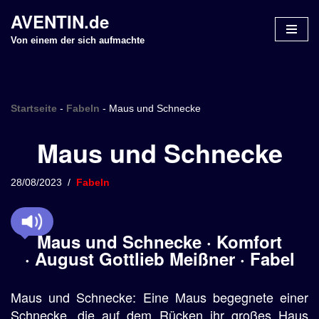
AVENTIN.de
Z
Von einem der sich aufmachte
u
m
I
n
Startseite
-
Fabeln
-
Maus und Schnecke
h
Maus und Schnecke
a
l
t
28/08/2023
Fabeln
s
p
r
Maus und Schnecke · Komfort
i
· August Gottlieb Meißner · Fabel
n
g
Maus und Schnecke: Eine Maus begegnete einer
e
n
Schnecke, die auf dem Rücken ihr großes Haus