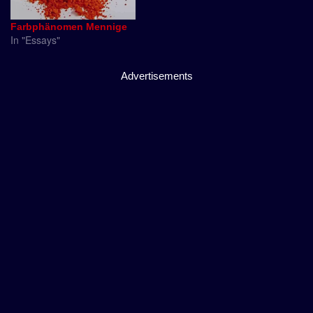
Farbphänomen Mennige
In "Essays"
Advertisements