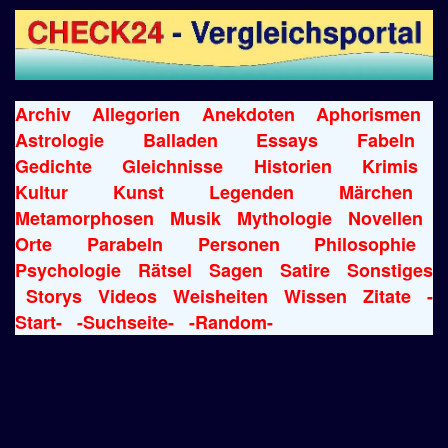
Archiv
Allegorien
Anekdoten
Aphorismen
Astrologie
Balladen
Essays
Fabeln
Gedichte
Gleichnisse
Historien
Krimis
Kultur
Kunst
Legenden
Märchen
Metamorphosen
Musik
Mythologie
Novellen
Orte
Parabeln
Personen
Philosophie
Psychologie
Rätsel
Sagen
Satire
Sonstiges
Storys
Videos
Weisheiten
Wissen
Zitate
-
Start-
-Suchseite-
-Random-