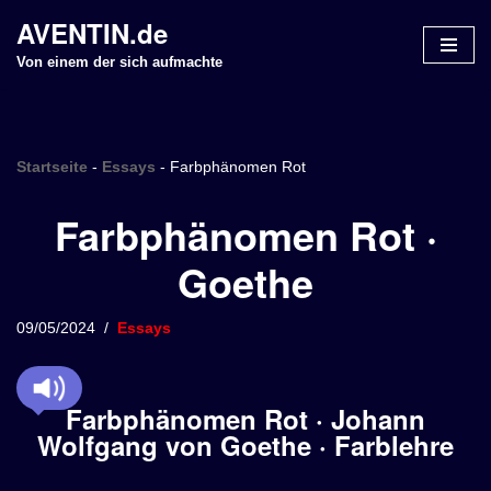
AVENTIN.de
Z
Von einem der sich aufmachte
u
m
I
n
Startseite
-
Essays
-
Farbphänomen Rot
h
Farbphänomen Rot ·
a
l
Goethe
t
s
p
09/05/2024
Essays
r
i
n
Farbphänomen Rot · Johann
g
Wolfgang von Goethe · Farblehre
e
n