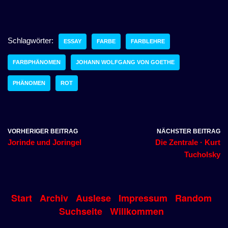
Schlagwörter:
ESSAY
FARBE
FARBLEHRE
FARBPHÄNOMEN
JOHANN WOLFGANG VON GOETHE
PHÄNOMEN
ROT
VORHERIGER BEITRAG
NÄCHSTER BEITRAG
Jorinde und Joringel
Die Zentrale · Kurt
Tucholsky
Start
Archiv
Auslese
Impressum
Random
Suchseite
Willkommen