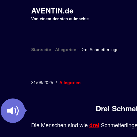
AVENTIN.de
Z
Von einem der sich aufmachte
u
m
I
Startseite
-
Allegorien
-
Drei Schmetterlinge
n
h
a
l
31/08/2025
Allegorien
t
s
p
Drei Schmet
r
i
Die Menschen sind wie
Schmetterlinge
drei
n
g