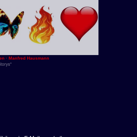
en · Manfred Hausmann
Storys"