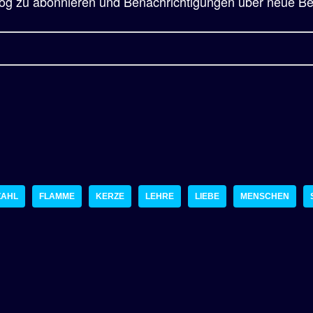
og zu abonnieren und Benachrichtigungen über neue Beit
 ZAHL
FLAMME
KERZE
LEHRE
LIEBE
MENSCHEN