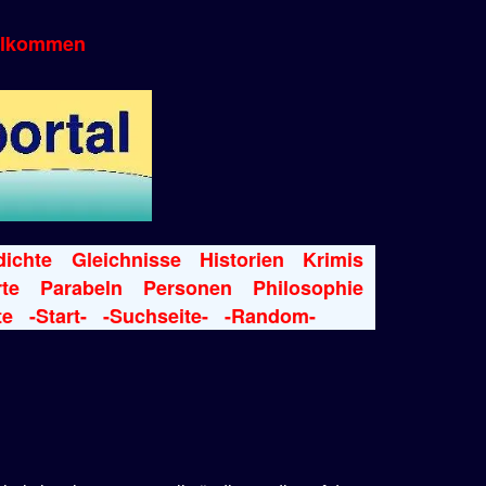
llkommen
ichte
Gleichnisse
Historien
Krimis
te
Parabeln
Personen
Philosophie
te
-Start-
-Suchseite-
-Random-