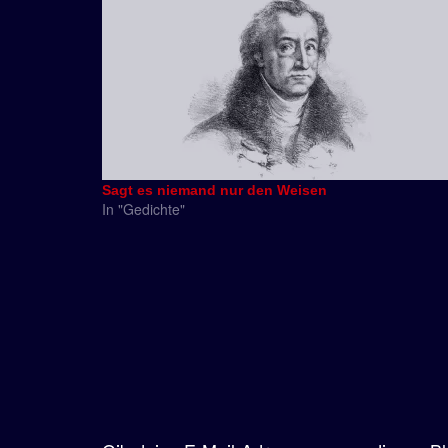
Sagt es niemand nur den Weisen
In "Gedichte"