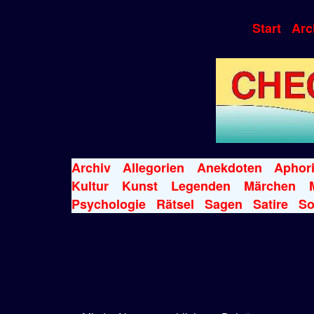
Start
Arc
Archiv
Allegorien
Anekdoten
Aphor
Kultur
Kunst
Legenden
Märchen
Psychologie
Rätsel
Sagen
Satire
So