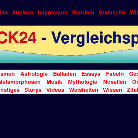
hiv
Auslese
Impressum
Random
Suchseite
Wi
ismen
Astrologie
Balladen
Essays
Fabeln
Ged
Metamorphosen
Musik
Mythologie
Novellen
Or
nstiges
Storys
Videos
Weisheiten
Wissen
Zita