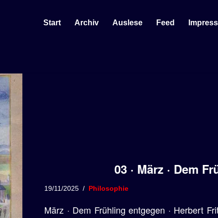
Start
Archiv
Auslese
Feed
Impres
03 · März · Dem Fr
19/11/2025
Philosophie
März · Dem Frühling entgegen · Herbert Frits