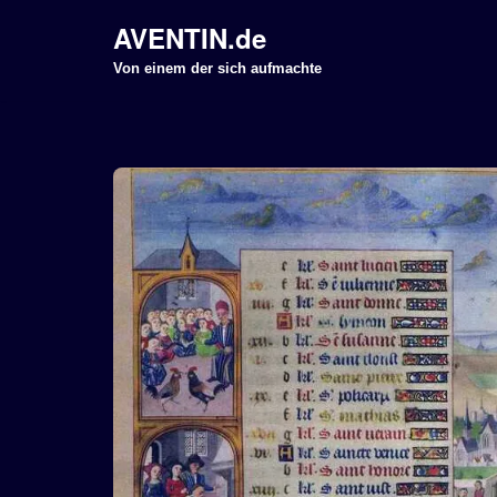
AVENTIN.de
Z
Von einem der sich aufmachte
u
m
I
n
h
a
l
t
s
p
r
i
n
g