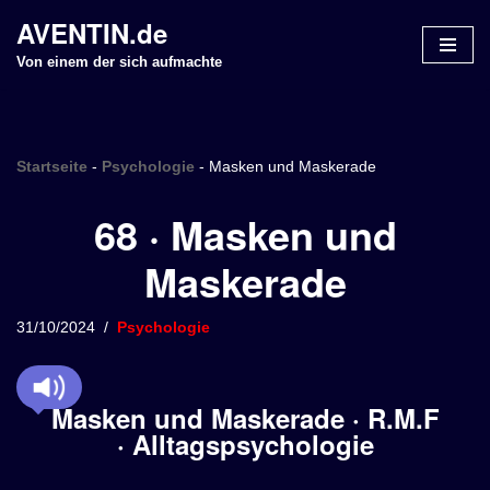
AVENTIN.de
Z
Von einem der sich aufmachte
u
m
I
n
Startseite
-
Psychologie
-
Masken und Maskerade
h
68 · Masken und
a
l
Maskerade
t
s
p
31/10/2024
Psychologie
r
i
n
Masken und Maskerade · R.M.F
g
· Alltagspsychologie
e
n