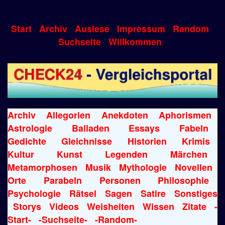
Start
Archiv
Auslese
Impressum
Random
Suchseite
Willkommen
Archiv
Allegorien
Anekdoten
Aphorismen
Astrologie
Balladen
Essays
Fabeln
Gedichte
Gleichnisse
Historien
Krimis
Kultur
Kunst
Legenden
Märchen
Metamorphosen
Musik
Mythologie
Novellen
Orte
Parabeln
Personen
Philosophie
Psychologie
Rätsel
Sagen
Satire
Sonstiges
Storys
Videos
Weisheiten
Wissen
Zitate
-
Start-
-Suchseite-
-Random-