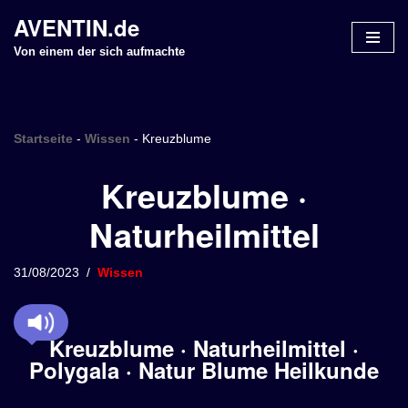
AVENTIN.de
Z
Von einem der sich aufmachte
u
m
I
n
Startseite
-
Wissen
-
Kreuzblume
h
Kreuzblume ·
a
l
Naturheilmittel
t
s
p
31/08/2023
Wissen
r
i
n
Kreuzblume · Naturheilmittel ·
g
Polygala · Natur Blume Heilkunde
e
n