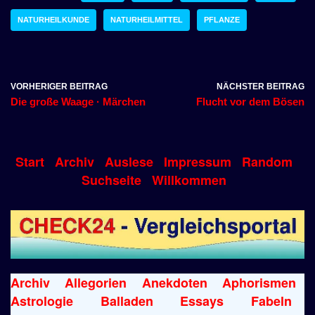
NATURHEILKUNDE
NATURHEILMITTEL
PFLANZE
VORHERIGER BEITRAG
NÄCHSTER BEITRAG
Die große Waage · Märchen
Flucht vor dem Bösen
Start
Archiv
Auslese
Impressum
Random
Suchseite
Willkommen
Archiv
Allegorien
Anekdoten
Aphorismen
Astrologie
Balladen
Essays
Fabeln