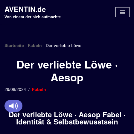
AVENTIN.de
Z
Von einem der sich aufmachte
u
m
I
n
Startseite
-
Fabeln
-
Der verliebte Löwe
h
Der verliebte Löwe ·
a
l
Aesop
t
s
p
29/08/2024
Fabeln
r
i
n
Der verliebte Löwe · Aesop Fabel ·
g
Identität & Selbstbewusstsein
e
n