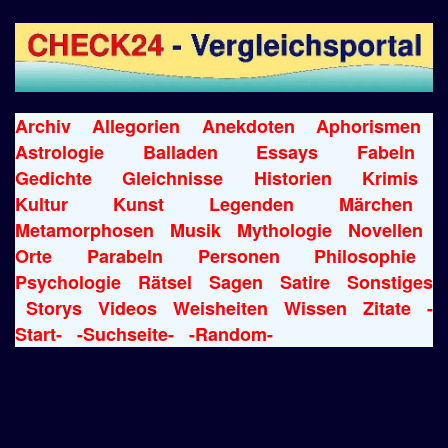
Archiv
Allegorien
Anekdoten
Aphorismen
Astrologie
Balladen
Essays
Fabeln
Gedichte
Gleichnisse
Historien
Krimis
Kultur
Kunst
Legenden
Märchen
Metamorphosen
Musik
Mythologie
Novellen
Orte
Parabeln
Personen
Philosophie
Psychologie
Rätsel
Sagen
Satire
Sonstiges
Storys
Videos
Weisheiten
Wissen
Zitate
-
Start-
-Suchseite-
-Random-