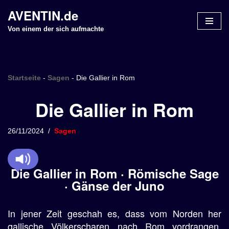
AVENTIN.de
Z
Von einem der sich aufmachte
u
m
I
n
Startseite
-
Sagen
-
Die Gallier in Rom
h
Die Gallier in Rom
a
l
t
26/11/2024
Sagen
s
p
r
Die Gallier in Rom · Römische Sage
i
· Gänse der Juno
n
g
In jener Zeit geschah es, dass vom Norden her
e
n
gallische Völkerscharen nach Rom vordrangen.