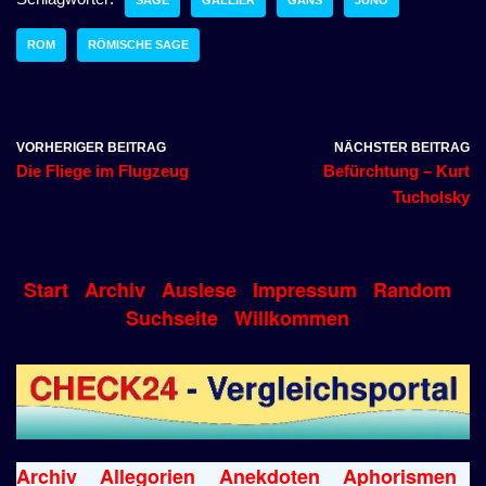
ROM
RÖMISCHE SAGE
VORHERIGER BEITRAG
NÄCHSTER BEITRAG
Die Fliege im Flugzeug
Befürchtung – Kurt
Tucholsky
Start
Archiv
Auslese
Impressum
Random
Suchseite
Willkommen
Archiv
Allegorien
Anekdoten
Aphorismen