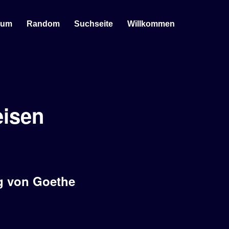
sum
Random
Suchseite
Willkommen
eisen
g von Goethe