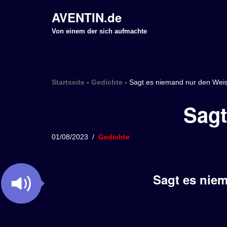
AVENTIN.de
Z
Von einem der sich aufmachte
u
m
I
Startseite
-
Gedichte
-
Sagt es niemand nur den Wei
n
h
Sagt
a
l
01/08/2023
Gedichte
t
s
p
Sagt es nie
r
i
n
g