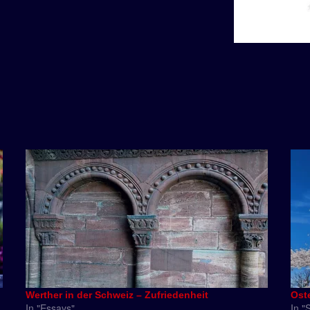
Werther in der Schweiz – Zufriedenheit
Ost
In "Essays"
In "