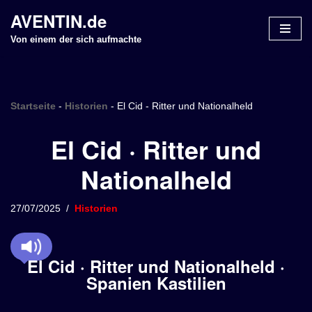
AVENTIN.de
Z
Von einem der sich aufmachte
u
m
I
n
Startseite
-
Historien
-
El Cid - Ritter und Nationalheld
h
El Cid · Ritter und
a
l
Nationalheld
t
s
p
27/07/2025
Historien
r
i
n
El Cid · Ritter und Nationalheld ·
g
Spanien Kastilien
e
n