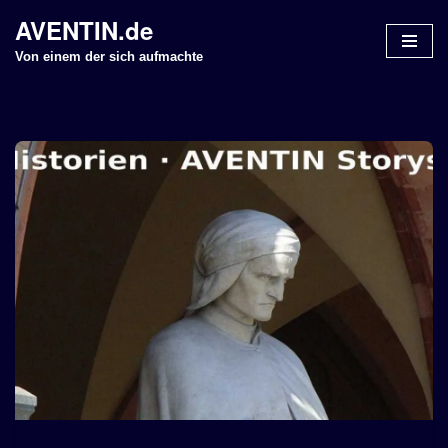
AVENTIN.de
Z
Von einem der sich aufmachte
u
m
I
n
h
a
l
t
s
p
r
i
n
g
e
n