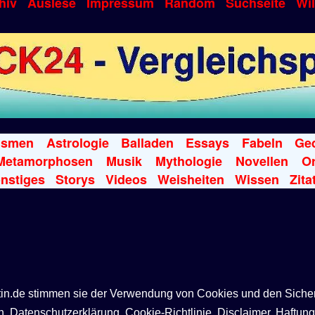
hiv
Auslese
Impressum
Random
Suchseite
Wi
ismen
Astrologie
Balladen
Essays
Fabeln
Ged
Metamorphosen
Musik
Mythologie
Novellen
Or
nstiges
Storys
Videos
Weisheiten
Wissen
Zita
ntin.de stimmen sie der Verwendung von Cookies und den Siche
Datenschutzerklärung, Cookie-Richtlinie, Disclaimer, Haftung,