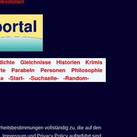
llkommen
ichte
Gleichnisse
Historien
Krimis
te
Parabeln
Personen
Philosophie
te
-Start-
-Suchseite-
-Random-
rheitsbestimmungen vollständig zu, die auf den
 Impressum und Privacy Policy aufgeführt sind.