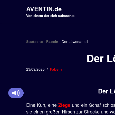
AVENTIN.de
Z
Von einem der sich aufmachte
u
m
I
Startseite
-
Fabeln
-
Der Löwenanteil
n
h
Der L
a
l
23/09/2025
Fabeln
t
s
p
Der L
r
i
Eine Kuh, eine
und ein Schaf schlos
Ziege
n
sie einen großen Hirsch zur Strecke und wol
g