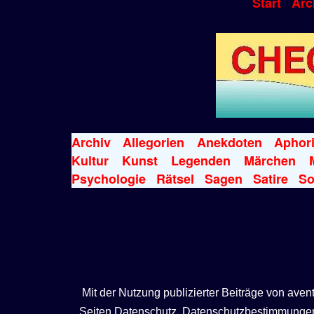
Start
Arc
Archiv
Allegorien
Anekdoten
Aphor
Kultur
Kunst
Legenden
Märchen
Psychologie
Rätsel
Sagen
Satire
So
Mit der Nutzung publizierter Beiträge von ave
Seiten Datenschutz, Datenschutzbestimmungen, 