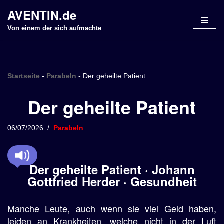
AVENTIN.de
Z
Von einem der sich aufmachte
u
m
I
n
Startseite
-
Parabeln
-
Der geheilte Patient
h
Der geheilte Patient
a
l
t
06/07/2026
Parabeln
s
p
r
Der geheilte Patient · Johann
i
Gottfried Herder · Gesundheit
n
g
Manche Leute, auch wenn sie viel Geld haben,
e
n
leiden an Krankheiten, welche nicht in der Luft