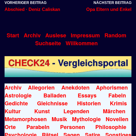
VORHERIGER BEITRAG
NÄCHSTER BEITRAG
Abschied · Deniz Caliskan
Opa Eltern und Enkel
Start
Archiv
Auslese
Impressum
Random
Suchseite
Willkommen
Archiv
Allegorien
Anekdoten
Aphorismen
Astrologie
Balladen
Essays
Fabeln
Gedichte
Gleichnisse
Historien
Krimis
Kultur
Kunst
Legenden
Märchen
Metamorphosen
Musik
Mythologie
Novellen
Orte
Parabeln
Personen
Philosophie
Psychologie
Rätsel
Sagen
Satire
Sonstiges