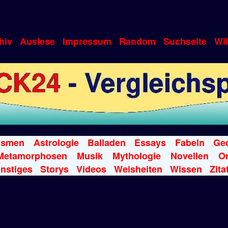
hiv
Auslese
Impressum
Random
Suchseite
Wi
ismen
Astrologie
Balladen
Essays
Fabeln
Ged
Metamorphosen
Musik
Mythologie
Novellen
Or
nstiges
Storys
Videos
Weisheiten
Wissen
Zita