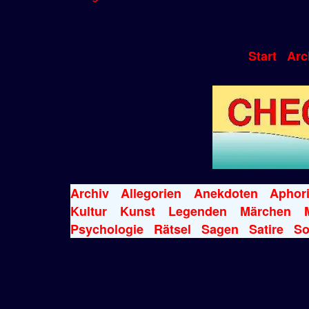
Start
Arc
Archiv
Allegorien
Anekdoten
Aphor
Kultur
Kunst
Legenden
Märchen
Psychologie
Rätsel
Sagen
Satire
So