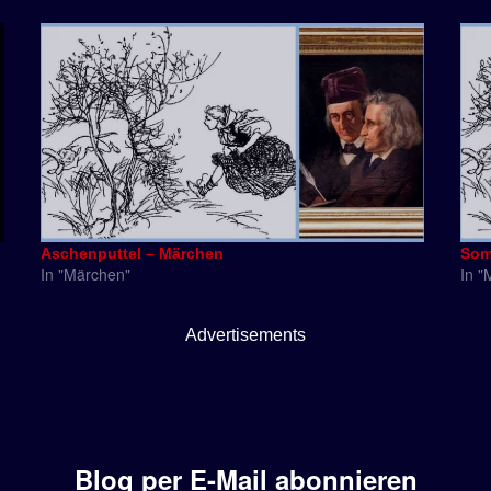
Aschenputtel – Märchen
Som
In "Märchen"
In "
Advertisements
Blog per E-Mail abonnieren