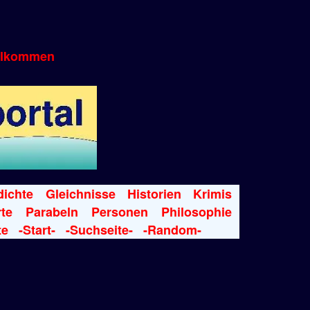
llkommen
ichte
Gleichnisse
Historien
Krimis
te
Parabeln
Personen
Philosophie
te
-Start-
-Suchseite-
-Random-