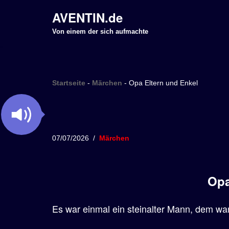
AVENTIN.de
Z
Von einem der sich aufmachte
u
m
I
Startseite
-
Märchen
-
Opa Eltern und Enkel
n
h
a
l
07/07/2026
Märchen
t
s
p
Opa
r
i
Es war einmal ein steinalter Mann, dem war
n
g