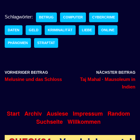
Schlagwörter:
BETRUG
COMPUTER
CYBERCRIME
DATEN
GELD
KRIMINALITÄT
LIEBE
ONLINE
PHÄNOMEN
STRAFTAT
VORHERIGER BEITRAG
NÄCHSTER BEITRAG
Melusine und das Schloss
Taj Mahal · Mausoleum in
Indien
Start
Archiv
Auslese
Impressum
Random
Suchseite
Willkommen