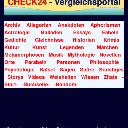
Archiv
Allegorien
Anekdoten
Aphorismen
Astrologie
Balladen
Essays
Fabeln
Gedichte
Gleichnisse
Historien
Krimis
Kultur
Kunst
Legenden
Märchen
Metamorphosen
Musik
Mythologie
Novellen
Orte
Parabeln
Personen
Philosophie
Psychologie
Rätsel
Sagen
Satire
Sonstiges
Storys
Videos
Weisheiten
Wissen
Zitate
-
Start-
-Suchseite-
-Random-