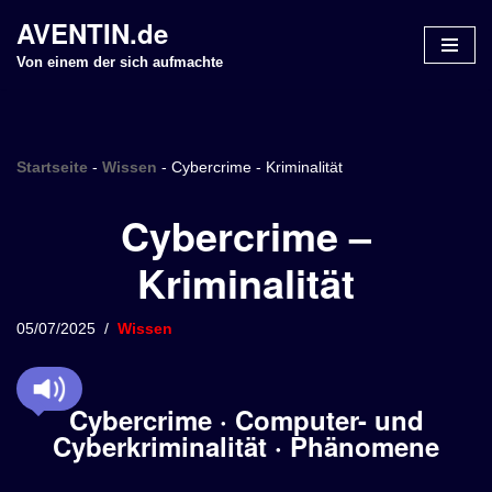
AVENTIN.de
Z
Von einem der sich aufmachte
u
m
I
n
Startseite
-
Wissen
-
Cybercrime - Kriminalität
h
Cybercrime –
a
l
Kriminalität
t
s
p
05/07/2025
Wissen
r
i
n
Cybercrime · Computer- und
g
Cyberkriminalität · Phänomene
e
n