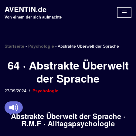
AVENTIN.de
Z
Von einem der sich aufmachte
u
m
I
n
Startseite
-
Psychologie
-
Abstrakte Überwelt der Sprache
h
64 · Abstrakte Überwelt
a
l
der Sprache
t
s
p
27/09/2024
Psychologie
r
i
n
Abstrakte Überwelt der Sprache ·
g
R.M.F · Alltagspsychologie
e
n