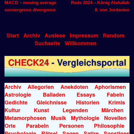
MACD – moving average
Rede 2024 – König Abdullah
convergence divergence
II. von Jordanien
Start
Archiv
Auslese
Impressum
Random
Suchseite
Willkommen
Archiv
Allegorien
Anekdoten
Aphorismen
Astrologie
Balladen
Essays
Fabeln
Gedichte
Gleichnisse
Historien
Krimis
Kultur
Kunst
Legenden
Märchen
Metamorphosen
Musik
Mythologie
Novellen
Orte
Parabeln
Personen
Philosophie
Psychologie
Rätsel
Sagen
Satire
Sonstiges