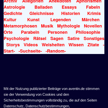
Archiv
Allegorien
Anekdoten
Aphorismen
Astrologie
Balladen
Essays
Fabeln
Gedichte
Gleichnisse
Historien
Krimis
Kultur
Kunst
Legenden
Märchen
Metamorphosen
Musik
Mythologie
Novellen
Orte
Parabeln
Personen
Philosophie
Psychologie
Rätsel
Sagen
Satire
Sonstiges
Storys
Videos
Weisheiten
Wissen
Zitate
-
Start-
-Suchseite-
-Random-
Mit der Nutzung publizierter Beiträge von aventin.de stimmen
sie der Verwendung von Cookies und den
Sicherheitsbestimmungen vollständig zu, die auf den Seiten
Datenschutz, Datenschutzbestimmungen,