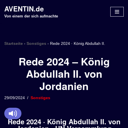
AVENTIN.de
Z
Von einem der sich aufmachte
u
m
I
n
Startseite
-
Sonstiges
-
Rede 2024 · König Abdullah II.
h
Rede 2024 – König
a
l
Abdullah II. von
t
s
Jordanien
p
r
i
29/09/2024
Sonstiges
n
g
e
Rede 2024 · König Abdullah II. von
n