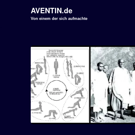
AVENTIN.de
Z
Von einem der sich aufmachte
u
m
I
n
h
a
l
t
s
p
r
i
n
g