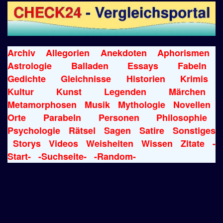
Archiv
Allegorien
Anekdoten
Aphorismen
Astrologie
Balladen
Essays
Fabeln
Gedichte
Gleichnisse
Historien
Krimis
Kultur
Kunst
Legenden
Märchen
Metamorphosen
Musik
Mythologie
Novellen
Orte
Parabeln
Personen
Philosophie
Psychologie
Rätsel
Sagen
Satire
Sonstiges
Storys
Videos
Weisheiten
Wissen
Zitate
-
Start-
-Suchseite-
-Random-