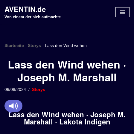
AVENTIN.de
Z
Von einem der sich aufmachte
u
m
I
n
Startseite
-
Storys
-
Lass den Wind wehen
h
Lass den Wind wehen ·
a
l
Joseph M. Marshall
t
s
p
06/08/2024
Storys
r
i
n
Lass den Wind wehen · Joseph M.
g
Marshall · Lakota Indigen
e
n