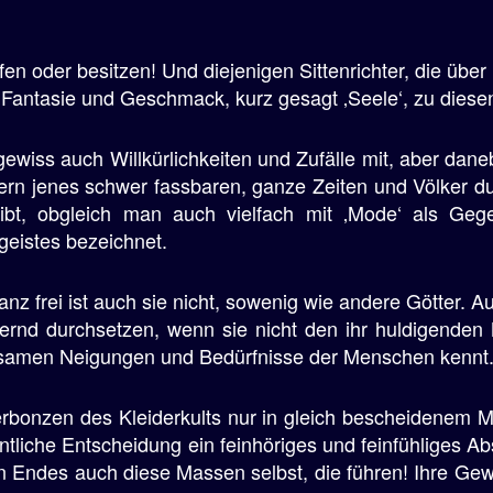
en oder besitzen! Und diejenigen Sittenrichter, die über
t, Fantasie und Geschmack, kurz gesagt ‚Seele‘, zu diese
gewiss auch Willkürlichkeiten und Zufälle mit, aber dan
dern jenes schwer fassbaren, ganze Zeiten und Völker d
eibt, obgleich man auch vielfach mit ‚Mode‘ als Gege
eistes bezeichnet.
z frei ist auch sie nicht, sowenig wie andere Götter. A
dauernd durchsetzen, wenn sie nicht den ihr huldigende
irksamen Neigungen und Bedürfnisse der Menschen kennt
rbonzen des Kleiderkults nur in gleich bescheidenem 
eigentliche Entscheidung ein feinhöriges und feinfühlig
n Endes auch diese Massen selbst, die führen! Ihre Gew