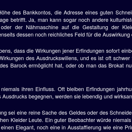
 Höhe des Bankkontos, die Adresse eines guten Schnei
age betrifft. Ja, man kann sogar noch andere kulturhis
oder der Nähmaschine auf die Gestaltung der Kleide
jenseits dessen noch reichliches Feld für die Auswirkung 
ebens, dass die Wirkungen jener Erfindungen sofort ein
irkungen des Ausdruckswillens, und es ist oft schwer f
es Barock ermöglicht hat, oder ob man das Brokat nur 
 niemals ihren Einfluss. Oft bleiben Erfindungen jahrh
s Ausdrucks begegnen, werden sie lebendig und wirksa
ung sei eine reine Sache des Geldes oder des Schneiders,
en Kleider Leute. Ein guter Beobachter würde niemals
einen Elegant, noch eine in Ausstaffierung wie eine Prin