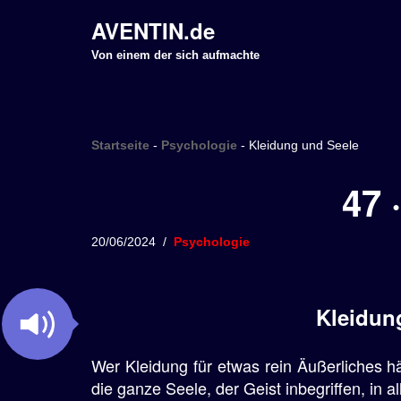
AVENTIN.de
Z
Von einem der sich aufmachte
u
m
I
Startseite
-
Psychologie
-
Kleidung und Seele
n
h
47 
a
l
20/06/2024
Psychologie
t
s
p
Kleidung
r
i
Wer Kleidung für etwas rein Äußerliches hä
n
die ganze Seele, der Geist inbegriffen, in 
g