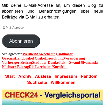
Gib deine E-Mail-Adresse an, um diesen Blog zu
abonnieren und Benachrichtigungen über neue
Beiträge via E-Mail zu erhalten.
E-
Mail-
Adresse
Abonnieren
Schlagwörter:
Weisheit
Abwechslung
Balthasar
Gracian
Handorakel Orakel
Täuschung
Veränderung
Vorheriger Beitrag
Stadt der Dunkelheit – Swami Sivananda
Nächster Beitrag
Die Lerche im Kornfeld
Start
Archiv
Auslese
Impressum
Random
Suchseite
Willkommen