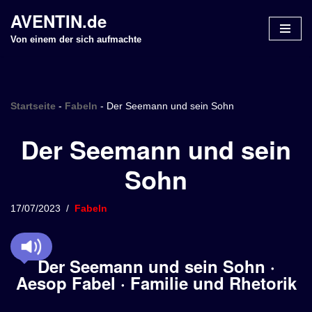
AVENTIN.de
Z
Von einem der sich aufmachte
u
m
I
n
Startseite
-
Fabeln
-
Der Seemann und sein Sohn
h
Der Seemann und sein
a
l
Sohn
t
s
p
17/07/2023
Fabeln
r
i
n
Der Seemann und sein Sohn ·
g
Aesop Fabel · Familie und Rhetorik
e
n