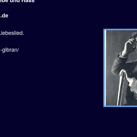
ebe
und Hass
N.de
Liebeslied.
l-gibran/