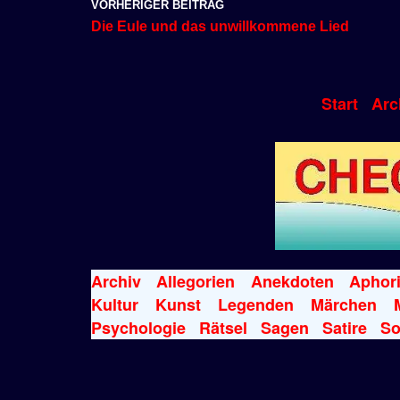
VORHERIGER BEITRAG
Die Eule und das unwillkommene Lied
Start
Arc
Archiv
Allegorien
Anekdoten
Aphor
Kultur
Kunst
Legenden
Märchen
Psychologie
Rätsel
Sagen
Satire
So