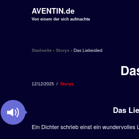
AVENTIN.de
Z
Von einem der sich aufmachte
u
m
I
Startseite
-
Storys
-
Das Liebeslied
n
h
Das
a
l
12/12/2025
Storys
t
s
p
Das Lie
r
i
Ein Dichter schrieb einst ein wundervolles 
n
g