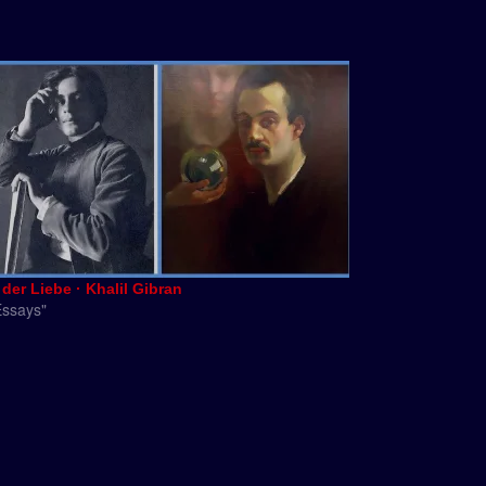
der Liebe · Khalil Gibran
Essays"