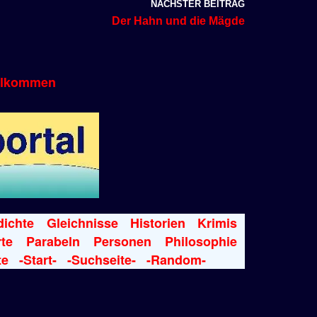
NÄCHSTER BEITRAG
Der Hahn und die Mägde
llkommen
ichte
Gleichnisse
Historien
Krimis
te
Parabeln
Personen
Philosophie
te
-Start-
-Suchseite-
-Random-