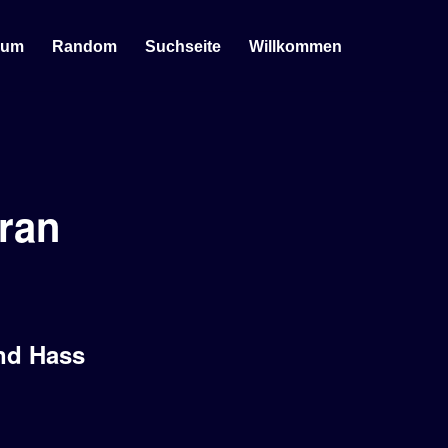
sum
Random
Suchseite
Willkommen
bran
und Hass