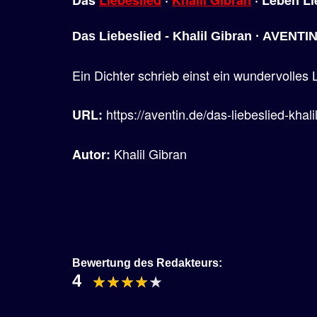
Das
Liebeslied
·
Khalil Gibran
· Leben
Li
Das Liebeslied - Khalil Gibran · AVENTI
Ein Dichter schrieb einst ein wundervolles 
https://aventin.de/das-liebeslied-khali
URL:
Khalil Gibran
Autor:
Bewertung des Redakteurs:
4