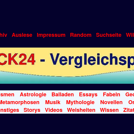
hiv
Auslese
Impressum
Random
Suchseite
Wi
ismen
Astrologie
Balladen
Essays
Fabeln
Ged
Metamorphosen
Musik
Mythologie
Novellen
Or
nstiges
Storys
Videos
Weisheiten
Wissen
Zita