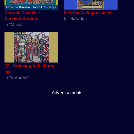
Chorale Caecilia ·
09 · Die Welt ganz mein
In "Balladen"
Carmina Burana
In "Musik"
07 · Krämer gib die Farbe
mir
In "Balladen"
Advertisements