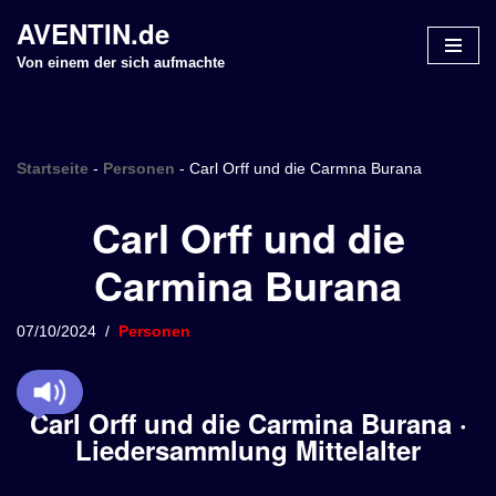
AVENTIN.de
Z
Von einem der sich aufmachte
u
m
I
n
Startseite
-
Personen
-
Carl Orff und die Carmna Burana
h
Carl Orff und die
a
l
Carmina Burana
t
s
p
07/10/2024
Personen
r
i
n
Carl Orff und die Carmina Burana ·
g
Liedersammlung Mittelalter
e
n