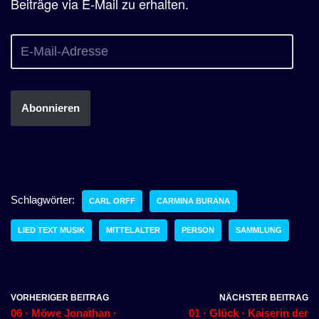
Beiträge via E-Mail zu erhalten.
Abonnieren
Schlagwörter:
CARL ORFF
CARMINA BURANA
LIED TEXT MUSIK
MITTELALTER
PERSON
SAMMLUNG
VORHERIGER BEITRAG
NÄCHSTER BEITRAG
06 · Möwe Jonathan ·
01 · Glück · Kaiserin der