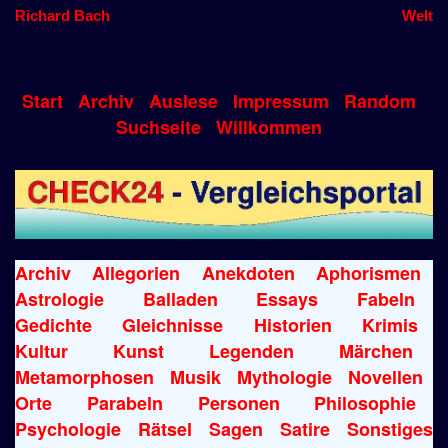
Richard Bach
Welt
Start
Archiv
Auslese
Impressum
Random
Suchseite
Willkommen
Archiv
Allegorien
Anekdoten
Aphorismen
Astrologie
Balladen
Essays
Fabeln
Gedichte
Gleichnisse
Historien
Krimis
Kultur
Kunst
Legenden
Märchen
Metamorphosen
Musik
Mythologie
Novellen
Orte
Parabeln
Personen
Philosophie
Psychologie
Rätsel
Sagen
Satire
Sonstiges