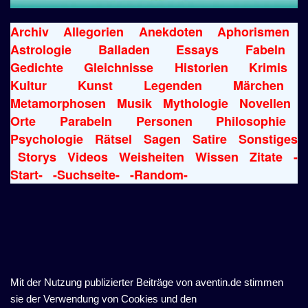
Archiv
Allegorien
Anekdoten
Aphorismen
Astrologie
Balladen
Essays
Fabeln
Gedichte
Gleichnisse
Historien
Krimis
Kultur
Kunst
Legenden
Märchen
Metamorphosen
Musik
Mythologie
Novellen
Orte
Parabeln
Personen
Philosophie
Psychologie
Rätsel
Sagen
Satire
Sonstiges
Storys
Videos
Weisheiten
Wissen
Zitate
-
Start-
-Suchseite-
-Random-
Mit der Nutzung publizierter Beiträge von aventin.de stimmen
sie der Verwendung von Cookies und den