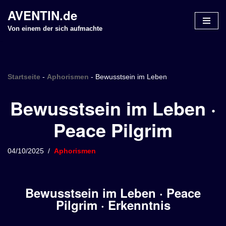
AVENTIN.de
Z
Von einem der sich aufmachte
u
m
I
n
Startseite
-
Aphorismen
-
Bewusstsein im Leben
h
Bewusstsein im Leben ·
a
l
Peace Pilgrim
t
s
p
04/10/2025
Aphorismen
r
i
n
Bewusstsein im Leben · Peace
g
Pilgrim · Erkenntnis
e
n