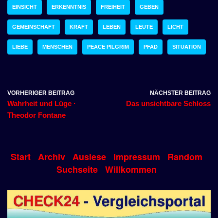
EINSICHT
ERKENNTNIS
FREIHEIT
GEBEN
GEMEINSCHAFT
KRAFT
LEBEN
LEUTE
LICHT
LIEBE
MENSCHEN
PEACE PILGRIM
PFAD
SITUATION
VORHERIGER BEITRAG
NÄCHSTER BEITRAG
Wahrheit und Lüge ·
Das unsichtbare Schloss
Theodor Fontane
Start
Archiv
Auslese
Impressum
Random
Suchseite
Willkommen