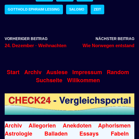
GOTTHOLD EPHRAIM LESSING
SALOMO
ZEIT
VORHERIGER BEITRAG
NÄCHSTER BEITRAG
24. Dezember · Weihnachten
Wie Norwegen entstand
Start
Archiv
Auslese
Impressum
Random
Suchseite
Willkommen
Archiv
Allegorien
Anekdoten
Aphorismen
Astrologie
Balladen
Essays
Fabeln