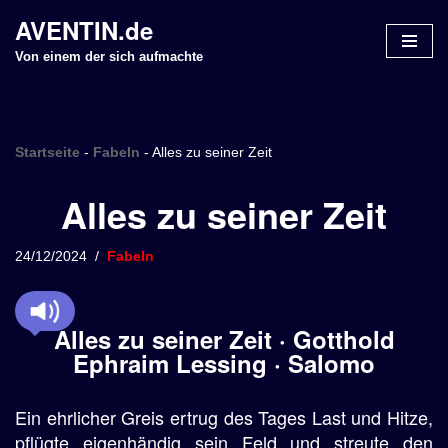
AVENTIN.de
Z
Von einem der sich aufmachte
u
m
I
n
Startseite
-
Fabeln
-
Alles zu seiner Zeit
h
Alles zu seiner Zeit
a
l
t
24/12/2024
Fabeln
s
p
r
Alles zu seiner Zeit · Gotthold
i
Ephraim Lessing · Salomo
n
g
Ein ehrlicher Greis ertrug des Tages Last und Hitze,
e
n
pflügte eigenhändig sein Feld und streute den